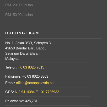
RM120.00 / bulan
RM150.00 / bulan
HUBUNGI KAMI
No. 1, Jalan 3/3B, Seksyen 3,
43650 Bandar Baru Bangi,
Selangor Darul Ehsan,
Malaysia
Telefon:
+6 03 8926 7019
Faksimile: +6 03 8925 9963
Email:
office@amanpalestin.net
GPS:
N 2.9414084 E 101.7796932
Pelawat No: 425,781